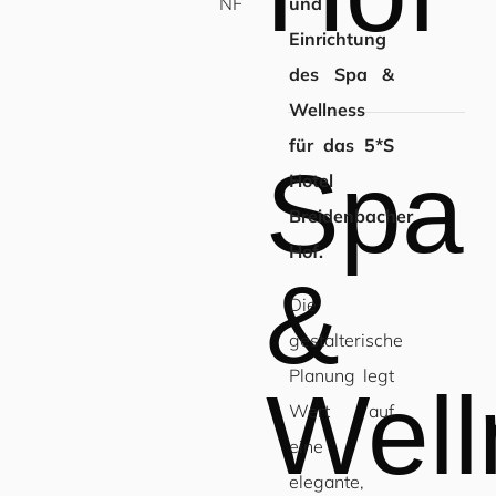
NF
und
Einrichtung
des Spa &
Wellness
für das 5*S
Spa
Hotel
Breidenbacher
Hof.
&
Die
gestalterische
Planung legt
Well
Wert auf
eine
elegante,