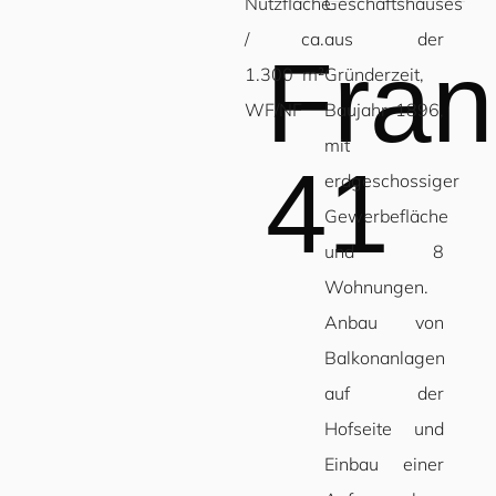
Nutzfläche
Geschäftshauses
/ ca.
aus der
Fran
1.300 m²
Gründerzeit,
WF/NF
Baujahr 1896,
mit
41
erdgeschossiger
Gewerbefläche
und 8
Wohnungen.
Anbau von
Balkonanlagen
auf der
Hofseite und
Einbau einer