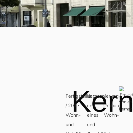
Kern
Fertigstellung
Kernsanierung
/ 2017
und Umbau
Wohn-
eines Wohn-
und
und